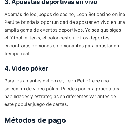
3. Apuestas deportivas en vivo
Además de los juegos de casino, Leon Bet casino online
Perú te brinda la oportunidad de apostar en vivo en una
amplia gama de eventos deportivos. Ya sea que sigas
el fútbol, el tenis, el baloncesto u otros deportes,
encontrarás opciones emocionantes para apostar en
tiempo real.
4. Video póker
Para los amantes del póker, Leon Bet ofrece una
selección de video póker. Puedes poner a prueba tus
habilidades y estrategias en diferentes variantes de
este popular juego de cartas.
Métodos de pago