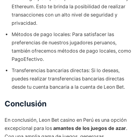
Ethereum. Esto te brinda la posibilidad de realizar
transacciones con un alto nivel de seguridad y
privacidad.
Métodos de pago locales: Para satisfacer las
preferencias de nuestros jugadores peruanos,
también ofrecemos métodos de pago locales, como
PagoEfectivo.
Transferencias bancarias directas: Si lo deseas,
puedes realizar transferencias bancarias directas
desde tu cuenta bancaria a la cuenta de Leon Bet.
Conclusión
En conclusión, Leon Bet casino en Perú es una opción
excepcional para los
amantes de los juegos de azar
.
Con una amplia gama de juegos, generosas