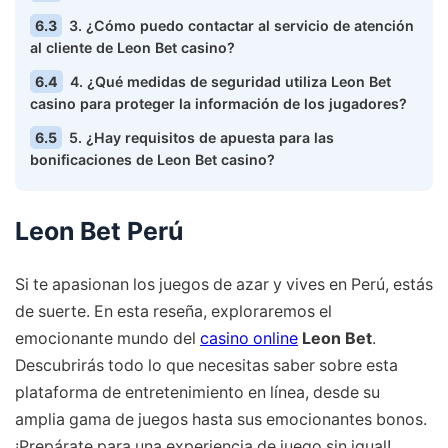
6.3
3. ¿Cómo puedo contactar al servicio de atención
al cliente de Leon Bet casino?
6.4
4. ¿Qué medidas de seguridad utiliza Leon Bet
casino para proteger la información de los jugadores?
6.5
5. ¿Hay requisitos de apuesta para las
bonificaciones de Leon Bet casino?
Leon Bet Perú
Si te apasionan los juegos de azar y vives en Perú, estás
de suerte. En esta reseña, exploraremos el
emocionante mundo del
casino online
Leon Bet
.
Descubrirás todo lo que necesitas saber sobre esta
plataforma de entretenimiento en línea, desde su
amplia gama de juegos hasta sus emocionantes bonos.
¡Prepárate para una experiencia de juego sin igual!