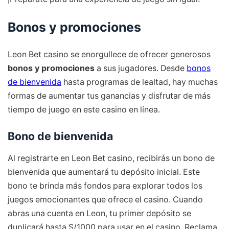
Bonos y promociones
Leon Bet casino se enorgullece de ofrecer generosos
bonos y promociones
a sus jugadores. Desde
bonos
de bienvenida
hasta programas de lealtad, hay muchas
formas de aumentar tus ganancias y disfrutar de más
tiempo de juego en este casino en línea.
Bono de bienvenida
Al registrarte en Leon Bet casino, recibirás un bono de
bienvenida que aumentará tu depósito inicial. Este
bono te brinda más fondos para explorar todos los
juegos emocionantes que ofrece el casino. Cuando
abras una cuenta en Leon, tu primer depósito se
duplicará hasta S/1000 para usar en el casino. Reclama