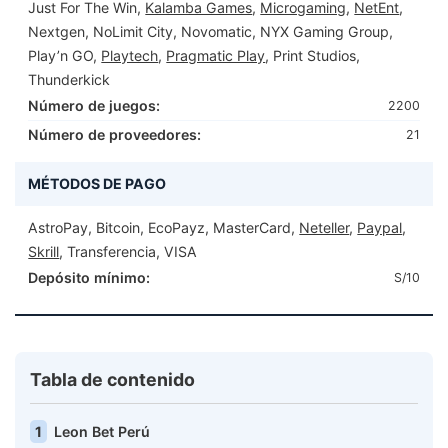
Just For The Win,
Kalamba Games
,
Microgaming
,
NetEnt
,
Nextgen, NoLimit City, Novomatic, NYX Gaming Group,
Play’n GO,
Playtech
,
Pragmatic Play
, Print Studios,
Thunderkick
Número de juegos:
2200
Número de proveedores:
21
MÉTODOS DE PAGO
AstroPay, Bitcoin, EcoPayz, MasterCard,
Neteller
,
Paypal
,
Skrill
, Transferencia, VISA
Depósito mínimo:
S/10
Tabla de contenido
1
Leon Bet Perú