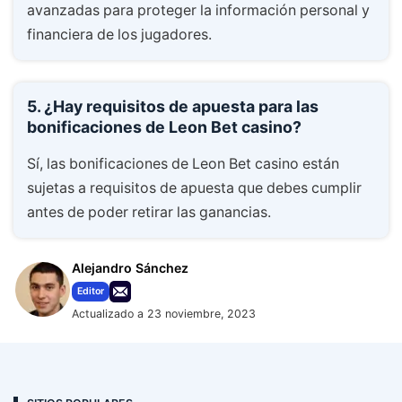
avanzadas para proteger la información personal y
financiera de los jugadores.
5. ¿Hay requisitos de apuesta para las
bonificaciones de Leon Bet casino?
Sí, las bonificaciones de Leon Bet casino están
sujetas a requisitos de apuesta que debes cumplir
antes de poder retirar las ganancias.
Alejandro Sánchez
Editor
Actualizado a
23 noviembre, 2023