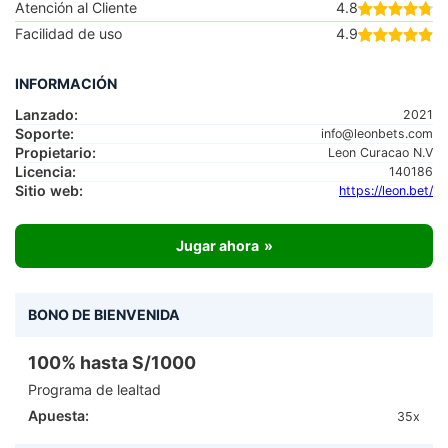
Atención al Cliente
4.8
Facilidad de uso
4.9
INFORMACIÓN
Lanzado:
2021
Soporte:
info@leonbets.com
Propietario:
Leon Curacao N.V
Licencia:
140186
Sitio web:
https://leon.bet/
Jugar ahora
BONO DE BIENVENIDA
100% hasta S/1000
Programa de lealtad
Apuesta:
35x